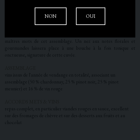
NON
OUI
La palette d'arômes de ce rosé vous étonnera par ses notes de
fruits rouges subtiles .
L'acidité de la groseille et la douceur de la fraise des bois sont les
maîtres mots de cet assemblage. Un nez aux notes florales et
gourmandes laissera place à une bouche à la fois tonique et
onctueuse, signature de cette cuvée.
ASSEMBLAGE
vins issus de l'année de vendange en totalité, associant un
assemblage (50 % chardonnay, 25 % pinot noir, 25 % pinot
meunier) et 16 % de vin rouge
ACCORDS METS & VINS
repas complet, en particulier viandes rouges en sauce, excellent
sur des fromages de chèvre et sur des desserts aux fruits et au
chocolat