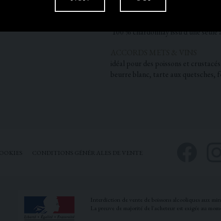
discrète. La finale est longue et pers
ASSEMBLAGE
100 % chardonnay issu d'une seule 
ACCORDS METS & VINS
idéal pour des poissons et crustacés
beurre blanc, tarte aux quetsches, 
OOKIES
CONDITIONS GÉNÉRALES DE VENTE
Interdiction de vente de boissons alcooliques aux mi
La preuve de majorité de l'acheteur est exigée au mome