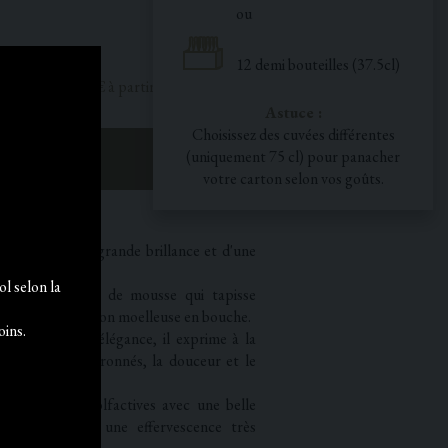
ou
27,30 €
12 demi bouteilles (37.5cl)
25,70€ à partir de 12 bouteilles
Astuce :
Choisissez des cuvées différentes
(uniquement 75 cl) pour panacher
R AU PANIER
votre carton selon vos goûts.
ce vin est d'une grande brillance et d'une
l selon la
 un joli cordon de mousse qui tapisse
laisse une sensation moelleuse en bouche.
oins.
t. D'une grande élégance, il exprime à la
 des agrumes citronnés, la douceur et le
ux sensations olfactives avec une belle
r soutenue par une effervescence très