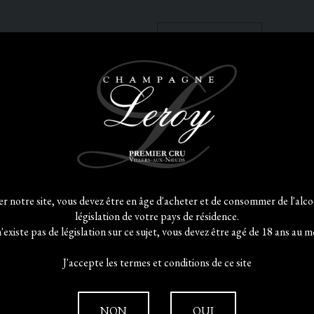
AJOUTE
Caractérisé par des reflets dorés, 
belle limpidité.
ter notre site, vous devez être en âge d'acheter et de consommer de l'alcoo
Les bulles sont fines et forment
législation de votre pays de résidence.
délicatement les parois du verre et 
 n'existe pas de législation sur ce sujet, vous devez être agé de 18 ans au m
Le nez est très subtil, vif et droi
perfection l'accord entre l'acidité
J'accepte les termes et conditions de ce site
gourmand des fruits exotiques.
L'approche en bouche est fidèle a
vivacité et une grande fraîcheu
NON
OUI